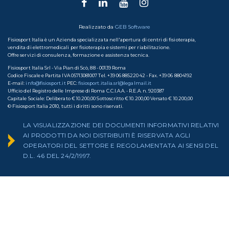
Realizzato da
GEB Software
Fisiosport Italia è un Azienda specializzata nell'apertura di centri di fisioterapia,
vendita di elettromedicali per fisioterapia e sistemi per riabilitazione.
Offre servizi di consulenza, formazione e assistenza tecnica.
Fisiosport Italia Srl - Via Pian di Scò, 88 - 00139 Roma
Codice Fiscale e Partita IVA 05713081007 Tel. +39 06 88522042 - Fax. +39 06 8804192
E-mail:
info@fisiosport.it
PEC:
fisiosport.italia.srl@legalmail.it
Ufficio del Registro delle Imprese di Roma C.C.I.A.A. - R.E.A. n. 920387
Capitale Sociale: Deliberato € 10.200,00 Sottoscritto € 10.200,00 Versato € 10.200,00
© Fisiosport Italia 2010, tutti i diritti sono riservati.
LA VISUALIZZAZIONE DEI DOCUMENTI INFORMATIVI RELATIVI
AI PRODOTTI DA NOI DISTRIBUITI È RISERVATA AGLI
OPERATORI DEL SETTORE E REGOLAMENTATA AI SENSI DEL
D.L. 46 DEL 24/2/1997.