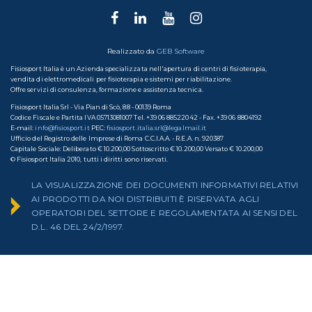
Realizzato da
GEB Software
Fisiosport Italia è un Azienda specializzata nell'apertura di centri di fisioterapia,
vendita di elettromedicali per fisioterapia e sistemi per riabilitazione.
Offre servizi di consulenza, formazione e assistenza tecnica.
Fisiosport Italia Srl - Via Pian di Scò, 88 - 00139 Roma
Codice Fiscale e Partita IVA 05713081007 Tel. +39 06 88522042 - Fax. +39 06 8804192
E-mail:
info@fisiosport.it
PEC:
fisiosport.italia.srl@legalmail.it
Ufficio del Registro delle Imprese di Roma C.C.I.A.A. - R.E.A. n. 920387
Capitale Sociale: Deliberato € 10.200,00 Sottoscritto € 10.200,00 Versato € 10.200,00
© Fisiosport Italia 2010, tutti i diritti sono riservati.
LA VISUALIZZAZIONE DEI DOCUMENTI INFORMATIVI RELATIVI
AI PRODOTTI DA NOI DISTRIBUITI È RISERVATA AGLI
OPERATORI DEL SETTORE E REGOLAMENTATA AI SENSI DEL
D.L. 46 DEL 24/2/1997.